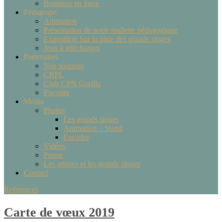
Boutique en ligne
Pédagogie
Animation
Présentation de notre mallette pédagogique
Exposition Sur la piste des grands singes
Jeux à télécharger
Partenaires
Nos soutiens
CRPL
Club CPN Gorilla
Focoder
Média
Photos
Les grands singes
Animation – Stand
Focoder
Vidéos
Presse
Les artistes et les grands singes
Contact
References
Carte de vœux 2019