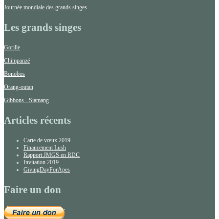
Journée mondiale des grands singes
Les grands singes
Gorille
Chimpanzé
Bonobos
Orang-outan
Gibbons - Siamang
Articles récents
Carte de vœux 2019
Financement Lush
Rapport JMGS en RDC
Invitation 2019
GivingDayForApes
Faire un don