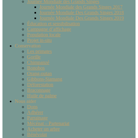
Journée Mondiale des Grands Singes
Journée Mondiale des Grands Singes 2017
Journée Mondiale Des Grands Singes 2018
Journée Mondiale Des Grands Singes 2019
Éducation et sensibilisation
Campagne d’affichage
Population locale
Projet in-situ
Conservation
Les primates
Gorille
Chimpanzé
Bonobos
Orang-outan
Gibbons-Siamang
Déforestation
Braconnage
Huile de palme
Nous aider
Dons
Adhérer
Parrainage
Mécénat – Partenariat
Acheter un arbre
Bénévolat