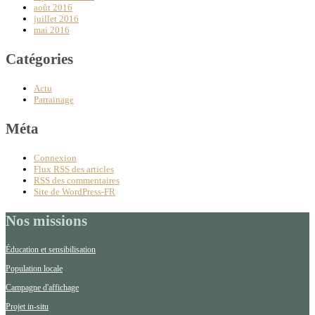
août 2016
juillet 2016
mai 2016
Catégories
Actu
Parrainage
Méta
Connexion
Flux
RSS
des articles
RSS
des commentaires
Site de WordPress-FR
Nos missions
Éducation et sensibilisation
Population locale
Campagne d'affichage
Projet in-situ