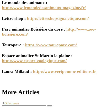
Le monde des animaux :
http://www.lemondedesanimaux-magazine.fr/
Lettre shop :
http://lettreshopsignaletique.com/
Parc animalier Boissiére du doré :
http://www.zoo-
boissiere.com/
Touroparc :
https://www.touroparc.com/
Espace animalier St Martin la plaine :
http://www.espace-zoologique.com/
Laura Millaud :
http://www.vertpomme-editions.fr
Posts
More Articles
navigation
Older posts
Search