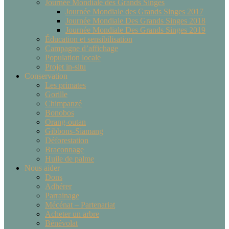
Journée Mondiale des Grands Singes
Journée Mondiale des Grands Singes 2017
Journée Mondiale Des Grands Singes 2018
Journée Mondiale Des Grands Singes 2019
Éducation et sensibilisation
Campagne d’affichage
Population locale
Projet in-situ
Conservation
Les primates
Gorille
Chimpanzé
Bonobos
Orang-outan
Gibbons-Siamang
Déforestation
Braconnage
Huile de palme
Nous aider
Dons
Adhérer
Parrainage
Mécénat – Partenariat
Acheter un arbre
Bénévolat