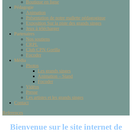
Boutique en ligne
Pédagogie
Animation
Présentation de notre mallette pédagogique
Exposition Sur la piste des grands singes
Jeux à télécharger
Partenaires
Nos soutiens
CRPL
Club CPN Gorilla
Focoder
Média
Photos
Les grands singes
Animation – Stand
Focoder
Vidéos
Presse
Les artistes et les grands singes
Contact
References
Bienvenue sur le site internet de