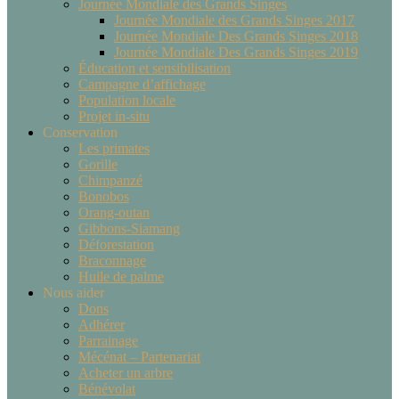
Journée Mondiale des Grands Singes
Journée Mondiale des Grands Singes 2017
Journée Mondiale Des Grands Singes 2018
Journée Mondiale Des Grands Singes 2019
Éducation et sensibilisation
Campagne d’affichage
Population locale
Projet in-situ
Conservation
Les primates
Gorille
Chimpanzé
Bonobos
Orang-outan
Gibbons-Siamang
Déforestation
Braconnage
Huile de palme
Nous aider
Dons
Adhérer
Parrainage
Mécénat – Partenariat
Acheter un arbre
Bénévolat