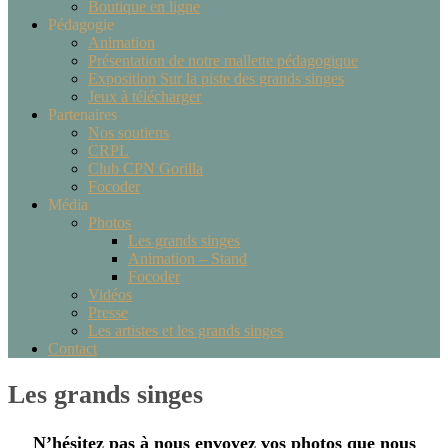
Boutique en ligne
Pédagogie
Animation
Présentation de notre mallette pédagogique
Exposition Sur la piste des grands singes
Jeux à télécharger
Partenaires
Nos soutiens
CRPL
Club CPN Gorilla
Focoder
Média
Photos
Les grands singes
Animation – Stand
Focoder
Vidéos
Presse
Les artistes et les grands singes
Contact
Les grands singes
N’hésitez pas à nous envoyez vos photos que nous