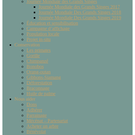
Journée Mondiale des Grands Singes
Journée Mondiale des Grands Singes 2017
Journée Mondiale Des Grands Singes 2018
Journée Mondiale Des Grands Singes 2019
Éducation et sensibilisation
Campagne d’affichage
Population locale
Projet in-situ
Conservation
Les primates
Gorille
Chimpanzé
Bonobos
Orang-outan
Gibbons-Siamang
Déforestation
Braconnage
Huile de palme
Nous aider
Dons
Adhérer
Parrainage
Mécénat – Partenariat
Acheter un arbre
Bénévolat