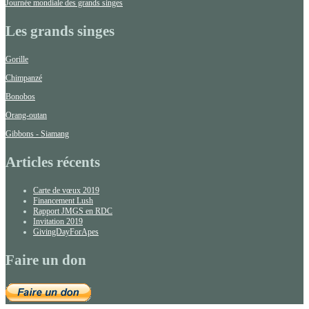
Journée mondiale des grands singes
Les grands singes
Gorille
Chimpanzé
Bonobos
Orang-outan
Gibbons - Siamang
Articles récents
Carte de vœux 2019
Financement Lush
Rapport JMGS en RDC
Invitation 2019
GivingDayForApes
Faire un don