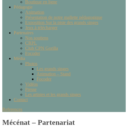
Boutique en ligne
Pédagogie
Animation
Présentation de notre mallette pédagogique
Exposition Sur la piste des grands singes
Jeux à télécharger
Partenaires
Nos soutiens
CRPL
Club CPN Gorilla
Focoder
Média
Photos
Les grands singes
Animation – Stand
Focoder
Vidéos
Presse
Les artistes et les grands singes
Contact
References
Mécénat – Partenariat