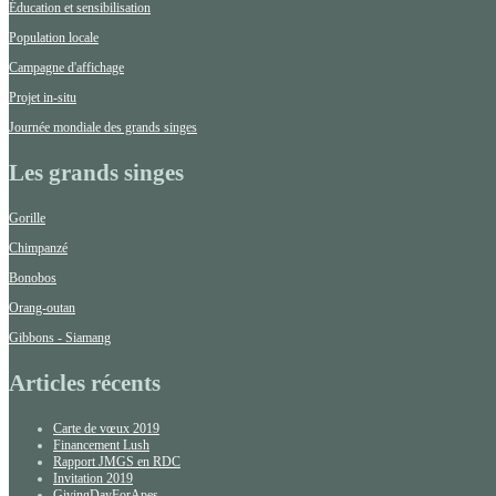
Éducation et sensibilisation
Population locale
Campagne d'affichage
Projet in-situ
Journée mondiale des grands singes
Les grands singes
Gorille
Chimpanzé
Bonobos
Orang-outan
Gibbons - Siamang
Articles récents
Carte de vœux 2019
Financement Lush
Rapport JMGS en RDC
Invitation 2019
GivingDayForApes