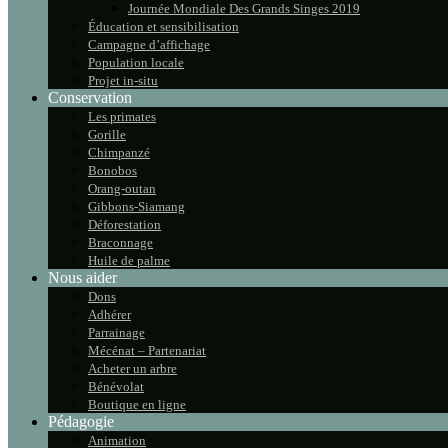
Journée Mondiale Des Grands Singes 2019
Éducation et sensibilisation
Campagne d’affichage
Population locale
Projet in-situ
Conservation
Les primates
Gorille
Chimpanzé
Bonobos
Orang-outan
Gibbons-Siamang
Déforestation
Braconnage
Huile de palme
Nous aider
Dons
Adhérer
Parrainage
Mécénat – Partenariat
Acheter un arbre
Bénévolat
Boutique en ligne
Pédagogie
Animation