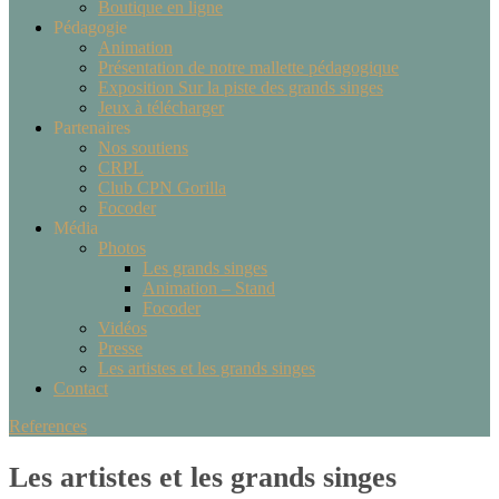
Boutique en ligne
Pédagogie
Animation
Présentation de notre mallette pédagogique
Exposition Sur la piste des grands singes
Jeux à télécharger
Partenaires
Nos soutiens
CRPL
Club CPN Gorilla
Focoder
Média
Photos
Les grands singes
Animation – Stand
Focoder
Vidéos
Presse
Les artistes et les grands singes
Contact
References
Les artistes et les grands singes