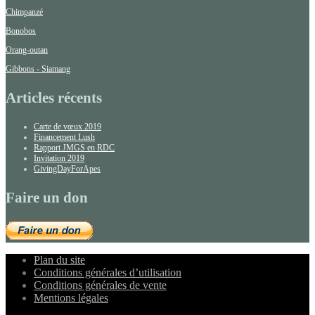
Chimpanzé
Bonobos
Orang-outan
Gibbons - Siamang
Articles récents
Carte de vœux 2019
Financement Lush
Rapport JMGS en RDC
Invitation 2019
GivingDayForApes
Faire un don
Plan du site
Conditions générales d’utilisation
Conditions générales de vente
Mentions légales