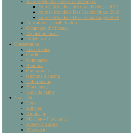
Journée Mondiale des Grands Singes
Journée Mondiale des Grands Singes 2017
Journée Mondiale Des Grands Singes 2018
Journée Mondiale Des Grands Singes 2019
Éducation et sensibilisation
Campagne d’affichage
Population locale
Projet in-situ
Conservation
Les primates
Gorille
Chimpanzé
Bonobos
Orang-outan
Gibbons-Siamang
Déforestation
Braconnage
Huile de palme
Nous aider
Dons
Adhérer
Parrainage
Mécénat – Partenariat
Acheter un arbre
Bénévolat