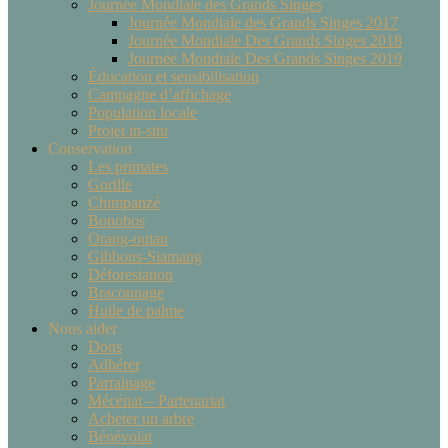
Journée Mondiale des Grands Singes
Journée Mondiale des Grands Singes 2017
Journée Mondiale Des Grands Singes 2018
Journée Mondiale Des Grands Singes 2019
Éducation et sensibilisation
Campagne d’affichage
Population locale
Projet in-situ
Conservation
Les primates
Gorille
Chimpanzé
Bonobos
Orang-outan
Gibbons-Siamang
Déforestation
Braconnage
Huile de palme
Nous aider
Dons
Adhérer
Parrainage
Mécénat – Partenariat
Acheter un arbre
Bénévolat