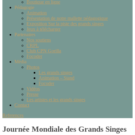
Boutique en ligne
Pédagogie
Animation
Présentation de notre mallette pédagogique
Exposition Sur la piste des grands singes
Jeux à télécharger
Partenaires
Nos soutiens
CRPL
Club CPN Gorilla
Focoder
Média
Photos
Les grands singes
Animation – Stand
Focoder
Vidéos
Presse
Les artistes et les grands singes
Contact
References
Journée Mondiale des Grands Singes