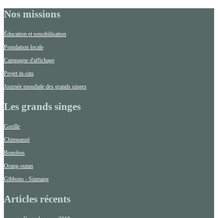
Nos missions
Éducation et sensibilisation
Population locale
Campagne d'affichage
Projet in-situ
Journée mondiale des grands singes
Les grands singes
Gorille
Chimpanzé
Bonobos
Orang-outan
Gibbons - Siamang
Articles récents