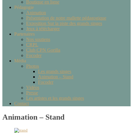
Boutique en ligne
Pédagogie
Animation
Présentation de notre mallette pédagogique
Exposition Sur la piste des grands singes
Jeux à télécharger
Partenaires
Nos soutiens
CRPL
Club CPN Gorilla
Focoder
Média
Photos
Les grands singes
Animation – Stand
Focoder
Vidéos
Presse
Les artistes et les grands singes
Contact
Animation – Stand