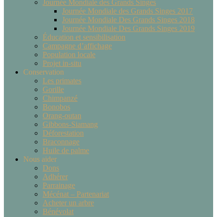
Journée Mondiale des Grands Singes
Journée Mondiale des Grands Singes 2017
Journée Mondiale Des Grands Singes 2018
Journée Mondiale Des Grands Singes 2019
Éducation et sensibilisation
Campagne d’affichage
Population locale
Projet in-situ
Conservation
Les primates
Gorille
Chimpanzé
Bonobos
Orang-outan
Gibbons-Siamang
Déforestation
Braconnage
Huile de palme
Nous aider
Dons
Adhérer
Parrainage
Mécénat – Partenariat
Acheter un arbre
Bénévolat