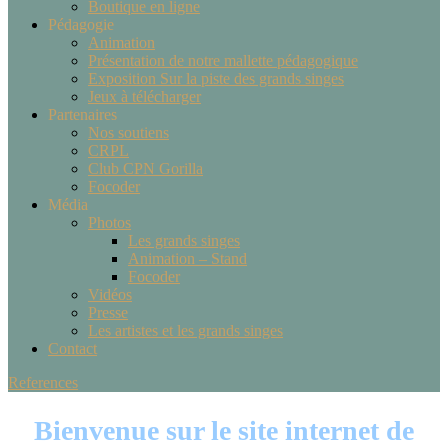
Boutique en ligne
Pédagogie
Animation
Présentation de notre mallette pédagogique
Exposition Sur la piste des grands singes
Jeux à télécharger
Partenaires
Nos soutiens
CRPL
Club CPN Gorilla
Focoder
Média
Photos
Les grands singes
Animation – Stand
Focoder
Vidéos
Presse
Les artistes et les grands singes
Contact
References
Bienvenue sur le site internet de