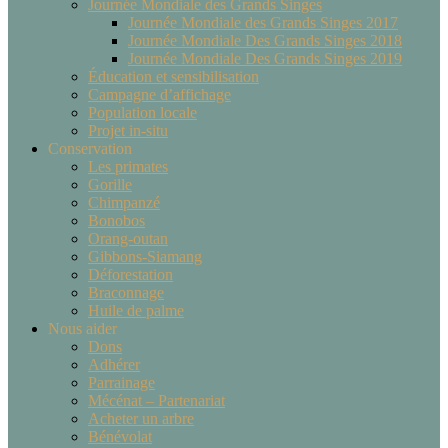
Journée Mondiale des Grands Singes
Journée Mondiale des Grands Singes 2017
Journée Mondiale Des Grands Singes 2018
Journée Mondiale Des Grands Singes 2019
Éducation et sensibilisation
Campagne d’affichage
Population locale
Projet in-situ
Conservation
Les primates
Gorille
Chimpanzé
Bonobos
Orang-outan
Gibbons-Siamang
Déforestation
Braconnage
Huile de palme
Nous aider
Dons
Adhérer
Parrainage
Mécénat – Partenariat
Acheter un arbre
Bénévolat