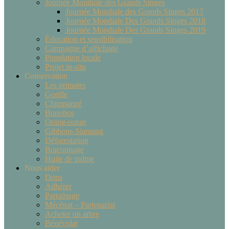
Journée Mondiale des Grands Singes
Journée Mondiale des Grands Singes 2017
Journée Mondiale Des Grands Singes 2018
Journée Mondiale Des Grands Singes 2019
Éducation et sensibilisation
Campagne d’affichage
Population locale
Projet in-situ
Conservation
Les primates
Gorille
Chimpanzé
Bonobos
Orang-outan
Gibbons-Siamang
Déforestation
Braconnage
Huile de palme
Nous aider
Dons
Adhérer
Parrainage
Mécénat – Partenariat
Acheter un arbre
Bénévolat