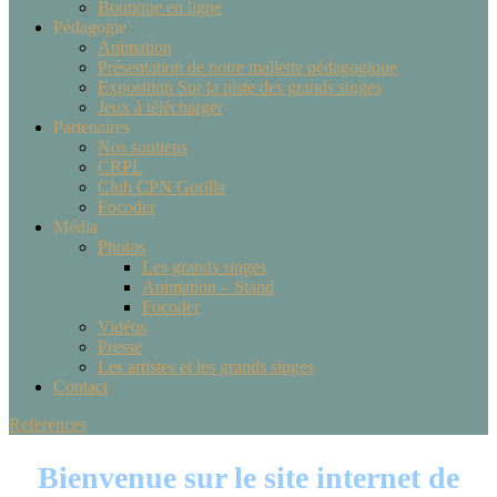
Boutique en ligne
Pédagogie
Animation
Présentation de notre mallette pédagogique
Exposition Sur la piste des grands singes
Jeux à télécharger
Partenaires
Nos soutiens
CRPL
Club CPN Gorilla
Focoder
Média
Photos
Les grands singes
Animation – Stand
Focoder
Vidéos
Presse
Les artistes et les grands singes
Contact
References
Bienvenue sur le site internet de