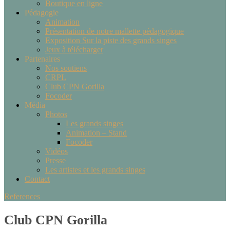
Boutique en ligne
Pédagogie
Animation
Présentation de notre mallette pédagogique
Exposition Sur la piste des grands singes
Jeux à télécharger
Partenaires
Nos soutiens
CRPL
Club CPN Gorilla
Focoder
Média
Photos
Les grands singes
Animation – Stand
Focoder
Vidéos
Presse
Les artistes et les grands singes
Contact
References
Club CPN Gorilla