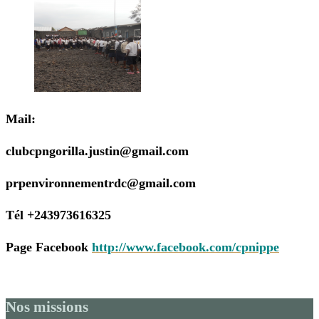
Mail:
clubcpngorilla.justin@gmail.com
prpenvironnementrdc@gmail.com
Tél +243973616325
Page Facebook
http://www.facebook.com/cpnippe
Nos missions