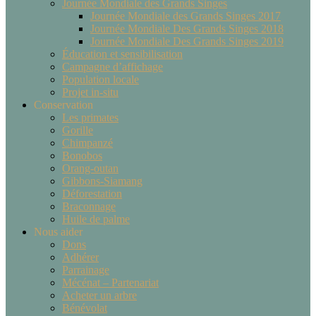
Journée Mondiale des Grands Singes
Journée Mondiale des Grands Singes 2017
Journée Mondiale Des Grands Singes 2018
Journée Mondiale Des Grands Singes 2019
Éducation et sensibilisation
Campagne d’affichage
Population locale
Projet in-situ
Conservation
Les primates
Gorille
Chimpanzé
Bonobos
Orang-outan
Gibbons-Siamang
Déforestation
Braconnage
Huile de palme
Nous aider
Dons
Adhérer
Parrainage
Mécénat – Partenariat
Acheter un arbre
Bénévolat