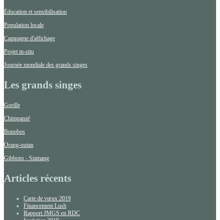
Éducation et sensibilisation
Population locale
Campagne d'affichage
Projet in-situ
Journée mondiale des grands singes
Les grands singes
Gorille
Chimpanzé
Bonobos
Orang-outan
Gibbons - Siamang
Articles récents
Carte de vœux 2019
Financement Lush
Rapport JMGS en RDC