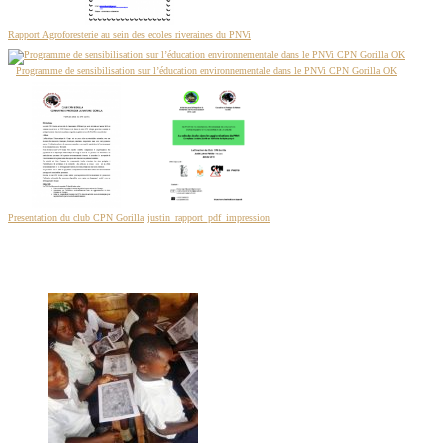
Rapport Agroforesterie au sein des ecoles riveraines du PNVi
Programme de sensibilisation sur l’éducation environnementale dans le PNVi CPN Gorilla OK
Presentation du club CPN Gorilla
justin_rapport_pdf_impression