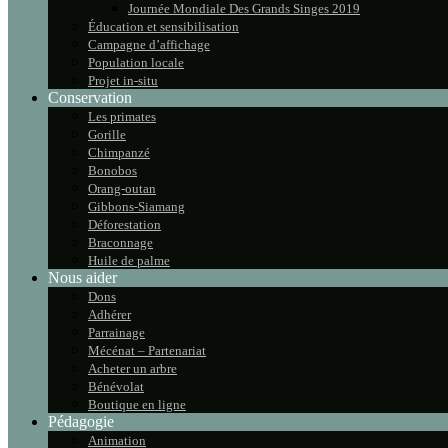
Journée Mondiale Des Grands Singes 2019
Éducation et sensibilisation
Campagne d’affichage
Population locale
Projet in-situ
Conservation
Les primates
Gorille
Chimpanzé
Bonobos
Orang-outan
Gibbons-Siamang
Déforestation
Braconnage
Huile de palme
Nous aider
Dons
Adhérer
Parrainage
Mécénat – Partenariat
Acheter un arbre
Bénévolat
Boutique en ligne
Pédagogie
Animation