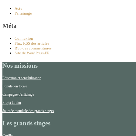
Actu
Parrainage
Méta
Connexion
Flux
RSS
des articles
RSS
des commentaires
Site de WordPress-FR
Nos missions
Éducation et sensibilisation
Population locale
Campagne d'affichage
Projet in-situ
Journée mondiale des grands singes
Les grands singes
Gorille