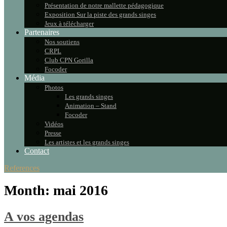
Présentation de notre mallette pédagogique
Exposition Sur la piste des grands singes
Jeux à télécharger
Partenaires
Nos soutiens
CRPL
Club CPN Gorilla
Focoder
Média
Photos
Les grands singes
Animation – Stand
Focoder
Vidéos
Presse
Les artistes et les grands singes
Contact
References
Month:
mai 2016
A vos agendas