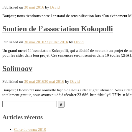
Published on
30 mai 2016
by
David
Bonjour, nous tiendrons notre 1er stand de sensibilisation lors d’un événement M
Soutien de l’association Kokopolli
Published on
30 mai 2016
27 juillet 2016
by
David
Un grand merci à l’association Kokopolli, qui a décidé de soutenir un projet de no
pour les aider dans leur projet. Ces semences seront semées dans 10 écoles (2HA 
Solimoov
Published on
30 mai 2016
30 mai 2016
by
David
Bonjour, Découvrez une nouvelle façon de nous aider et gratuitement. Nous aider sa
totalement gratuit, nous avons pu déjà récolter 23.68€. http://bit.ly/1T7Hy1n Mer
Search
for:
Articles récents
Carte de vœux 2019