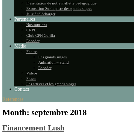
Présentation de notre mallette pédagogique
Exposition Sur la piste des grands singes
Jeux à télécharger
Partenaires
Nos soutiens
CRPL
Club CPN Gorilla
Focoder
Média
Photos
Les grands singes
Animation – Stand
Focoder
Vidéos
Presse
Les artistes et les grands singes
Contact
References
Month:
septembre 2018
Financement Lush