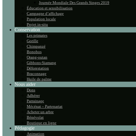
Journée Mondiale Des Grands Singes 2019
Éducation et sensibilisation
Campagne d’affichage
Population locale
Projet in-situ
Conservation
Les primates
Gorille
Chimpanzé
Bonobos
Orang-outan
Gibbons-Siamang
Déforestation
Braconnage
Huile de palme
Nous aider
Dons
Adhérer
Parrainage
Mécénat – Partenariat
Acheter un arbre
Bénévolat
Boutique en ligne
Pédagogie
Animation