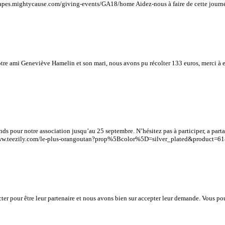
orapes.mightycause.com/giving-events/GA18/home Aidez-nous à faire de cette journé
notre ami Geneviève Hamelin et son mari, nous avons pu récolter 133 euros, merci à 
s pour notre association jusqu’au 25 septembre. N’hésitez pas à participer, a partag
ps://www.teezily.com/le-plus-orangoutan?prop%5Bcolor%5D=silver_plated&produc
ter pour être leur partenaire et nous avons bien sur accepter leur demande. Vous pouv