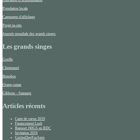
Population locale
Campagne d'affichage
Projet in-situ
Journée mondiale des grands singes
Les grands singes
Gorille
Chimpanzé
Bonobos
Orang-outan
Gibbons - Siamang
Articles récents
Carte de vœux 2019
Financement Lush
Rapport JMGS en RDC
Invitation 2019
GivingDayForApes