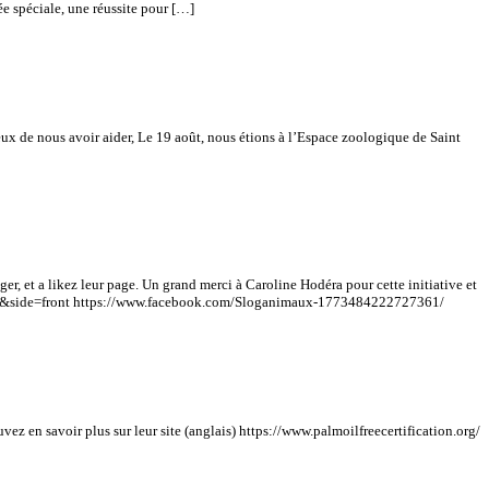
e spéciale, une réussite pour […]
eux de nous avoir aider, Le 19 août, nous étions à l’Espace zoologique de Saint
er, et a likez leur page. Un grand merci à Caroline Hodéra pour cette initiative et
t=61&side=front https://www.facebook.com/Sloganimaux-1773484222727361/
ez en savoir plus sur leur site (anglais) https://www.palmoilfreecertification.org/